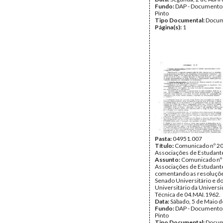
Fundo:
DAP - Documentos
Pinto
Tipo Documental:
Docum
Página(s):
1
Pasta:
04951.007
Título:
Comunicado nº 20
Associações de Estudant
Assunto:
Comunicado nº 
Associações de Estudant
comentando as resoluçõ
Senado Universitário e d
Universitário da Univers
Técnica de 04.MAI.1962.
Data:
Sábado, 5 de Maio 
Fundo:
DAP - Documentos
Pinto
Tipo Documental:
Docum