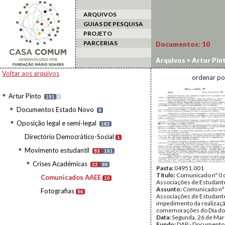
ARQUIVOS
GUIAS DE PESQUISA
PROJETO
PARCERIAS
Documentos:
10
Arquivos
>
Artur Pin
Comunicados AAEE
Voltar aos arquivos
ordenar po
Artur Pinto
191
I
Documentos Estado Novo
9
Oposição legal e semi-legal
182
Directório Democrático-Social
1
Movimento estudantil
93
181
Crises Académicas
22
88
Pasta:
04951.001
Título:
Comunicado nº 0 
Comunicados AAEE
10
Associações de Estudant
Assunto:
Comunicado nº 
Fotografias
56
Associações de Estudant
impedimento da realizaç
comemorações do Dia do
Data:
Segunda, 26 de Mar
Fundo:
DAP - Documentos