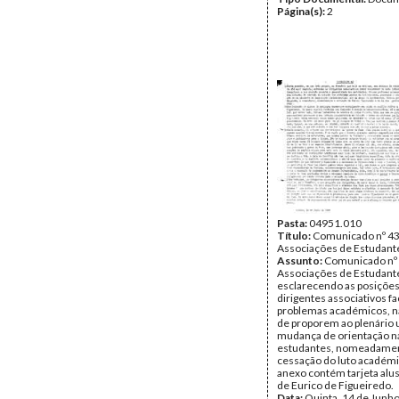
Página(s):
2
Pasta:
04951.010
Título:
Comunicado nº 43
Associações de Estudant
Assunto:
Comunicado nº 
Associações de Estudant
esclarecendo as posiçõe
dirigentes associativos f
problemas académicos, n
de proporem ao plenário
mudança de orientação na
estudantes, nomeadame
cessação do luto académ
anexo contém tarjeta alus
de Eurico de Figueiredo.
Data:
Quinta, 14 de Junh