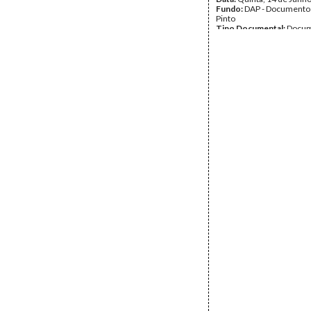
Fundo:
DAP - Documentos
Pinto
Tipo Documental:
Docum
Página(s):
2