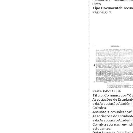
Pinto
Tipo Documental:
Docum
Página(s):
1
Pasta:
04951.004
Título:
Comunicado nº 6 
Associações de Estudante
e da Associação Académi
Coimbra
Assunto:
Comunicado nº 
Associações de Estudante
e da Associação Académi
Coimbra sobre as reivind
estudantes.
Data:
Segunda, 2 de Abril