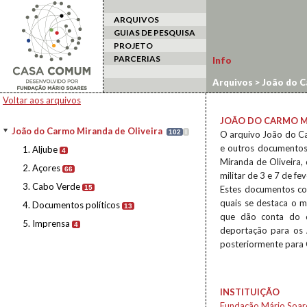
ARQUIVOS
GUIAS DE PESQUISA
PROJETO
PARCERIAS
Info
Arquivos
>
João do C
Voltar aos arquivos
JOÃO DO CARMO M
João do Carmo Miranda de Oliveira
102
I
O arquivo João do Ca
e outros documentos
1. Aljube
4
Miranda de Oliveira, 
2. Açores
66
militar de 3 e 7 de f
3. Cabo Verde
15
Estes documentos co
quais se destaca o m
4. Documentos políticos
13
que dão conta do q
5. Imprensa
4
deportação para os A
posteriormente para 
INSTITUIÇÃO
Fundação Mário Soar