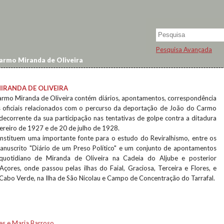
Pesquisa Avançada
armo Miranda de Oliveira
IRANDA DE OLIVEIRA
rmo Miranda de Oliveira contém diários, apontamentos, correspondência
 oficiais relacionados com o percurso da deportação de João do Carmo
decorrente da sua participação nas tentativas de golpe contra a ditadura
evereiro de 1927 e de 20 de julho de 1928.
nstituem uma importante fonte para o estudo do Reviralhismo, entre os
anuscrito "Diário de um Preso Político" e um conjunto de apontamentos
uotidiano de Miranda de Oliveira na Cadeia do Aljube e posterior
çores, onde passou pelas ilhas do Faial, Graciosa, Terceira e Flores, e
Cabo Verde, na Ilha de São Nicolau e Campo de Concentração do Tarrafal.
es e Maria Barroso