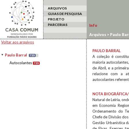
ARQUIVOS
GUIAS DE PESQUISA
PROJETO
PARCERIAS
Info
Arquivos
>
Paulo Bar
Voltar aos arquivos
PAULO BARRAL
Paulo Barral
739
I
A coleção é constitu
maioria autocolantes
Autocolantes
739
de Abril, e a primei
relacione com a a
autocolantes referent
NOTA BIOGRÁFICA/
Natural de Leiria, on
em Economia Region
Ordenamento do Ter
Chefe de Divisão dos
Gestão Urbanística d
de Elvas. Exerceu 