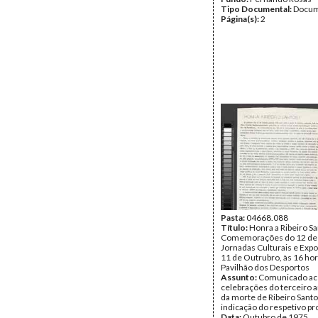
Tipo Documental:
Docum
Página(s):
2
Pasta:
04668.088
Título:
Honra a Ribeiro S
Comemorações do 12 de 
Jornadas Culturais e Expo
11 de Outrubro, às 16 hor
Pavilhão dos Desportos
Assunto:
Comunicado ac
celebrações do terceiro a
da morte de Ribeiro Sant
indicação do respetivo p
Data:
Outubro de 1975