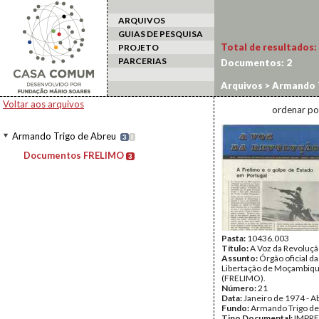
ARQUIVOS
GUIAS DE PESQUISA
Total de resultados:
PROJETO
PARCERIAS
Documentos:
2
Arquivos
>
Armando T
Voltar aos arquivos
ordenar po
Armando Trigo de Abreu
3
I
Documentos FRELIMO
3
Pasta:
10436.003
Título:
A Voz da Revoluç
Assunto:
Órgão oficial d
Libertação de Moçambiq
(FRELIMO).
Número:
21
Data:
Janeiro de 1974 - A
Fundo:
Armando Trigo de
Tipo Documental:
IMPR