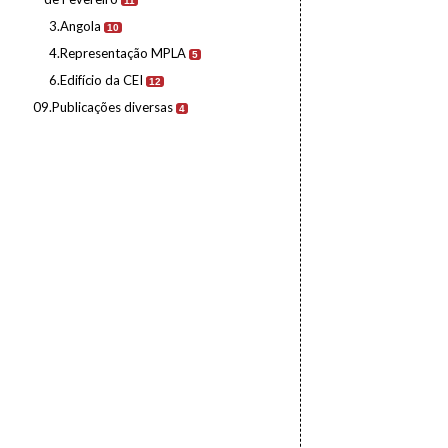
11
3.Angola
10
4.Representação MPLA
5
6.Edifício da CEI
12
09.Publicações diversas
4