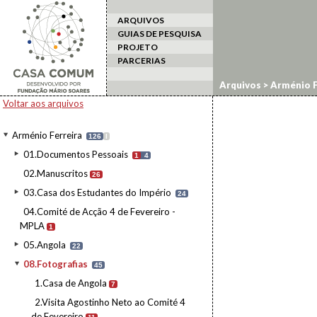
ARQUIVOS
GUIAS DE PESQUISA
PROJETO
PARCERIAS
Arquivos
>
Arménio F
Voltar aos arquivos
Arménio Ferreira
126
I
01.Documentos Pessoais
1
4
02.Manuscritos
26
03.Casa dos Estudantes do Império
24
04.Comité de Acção 4 de Fevereiro -
MPLA
1
05.Angola
22
08.Fotografias
45
1.Casa de Angola
7
2.Visita Agostinho Neto ao Comité 4
de Fevereiro