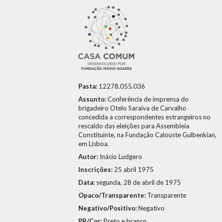
Pasta:
12278.055.036
Assunto:
Conferência de imprensa do
brigadeiro Otelo Saraiva de Carvalho
concedida a correspondentes estrangeiros no
rescaldo das eleições para Assembleia
Constituinte, na Fundação Calouste Gulbenkian,
em Lisboa.
Autor:
Inácio Ludgero
Inscrições:
25 abril 1975
Data:
segunda, 28 de abril de 1975
Opaco/Transparente:
Transparente
Negativo/Positivo:
Negativo
PB/Cor:
Preto e branco