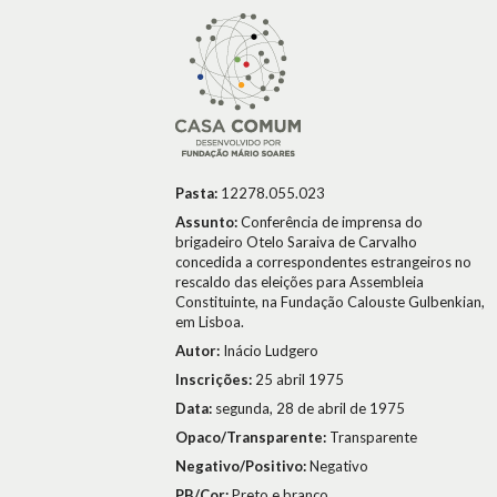
Pasta:
12278.055.023
Assunto:
Conferência de imprensa do
brigadeiro Otelo Saraiva de Carvalho
concedida a correspondentes estrangeiros no
rescaldo das eleições para Assembleia
Constituinte, na Fundação Calouste Gulbenkian,
em Lisboa.
Autor:
Inácio Ludgero
Inscrições:
25 abril 1975
Data:
segunda, 28 de abril de 1975
Opaco/Transparente:
Transparente
Negativo/Positivo:
Negativo
PB/Cor:
Preto e branco