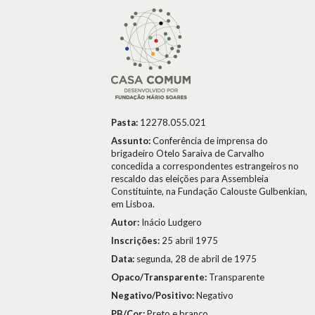
Pasta:
12278.055.021
Assunto:
Conferência de imprensa do
brigadeiro Otelo Saraiva de Carvalho
concedida a correspondentes estrangeiros no
rescaldo das eleições para Assembleia
Constituinte, na Fundação Calouste Gulbenkian,
em Lisboa.
Autor:
Inácio Ludgero
Inscrições:
25 abril 1975
Data:
segunda, 28 de abril de 1975
Opaco/Transparente:
Transparente
Negativo/Positivo:
Negativo
PB/Cor:
Preto e branco