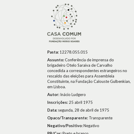
Pasta:
12278.055.015
Assunto:
Conferência de imprensa do
brigadeiro Otelo Saraiva de Carvalho
concedida a correspondentes estrangeiros no
rescaldo das eleições para Assembleia
Constituinte, na Fundação Calouste Gulbenkian,
em Lisboa.
Autor:
Inácio Ludgero
Inscrições:
25 abril 1975
Data:
segunda, 28 de abril de 1975
Opaco/Transparente:
Transparente
Negativo/Positivo:
Negativo
PB/Cor:
Preto e branco