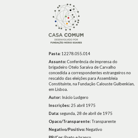
Pasta:
12278.055.014
Assunto:
Conferência de imprensa do
brigadeiro Otelo Saraiva de Carvalho
concedida a correspondentes estrangeiros no
rescaldo das eleições para Assembleia
Constituinte, na Fundação Calouste Gulbenkian,
em Lisboa.
Autor:
Inácio Ludgero
Inscrições:
25 abril 1975
Data:
segunda, 28 de abril de 1975
Opaco/Transparente:
Transparente
Negativo/Positivo:
Negativo
PB/Cor:
Preto e branco