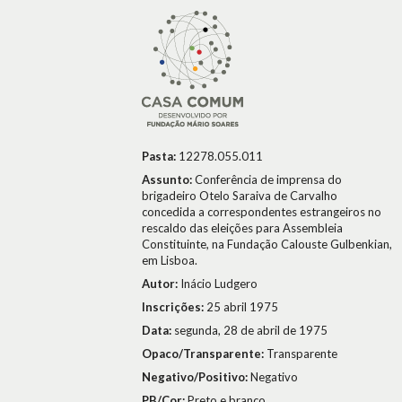
Pasta:
12278.055.011
Assunto:
Conferência de imprensa do
brigadeiro Otelo Saraiva de Carvalho
concedida a correspondentes estrangeiros no
rescaldo das eleições para Assembleia
Constituinte, na Fundação Calouste Gulbenkian,
em Lisboa.
Autor:
Inácio Ludgero
Inscrições:
25 abril 1975
Data:
segunda, 28 de abril de 1975
Opaco/Transparente:
Transparente
Negativo/Positivo:
Negativo
PB/Cor:
Preto e branco