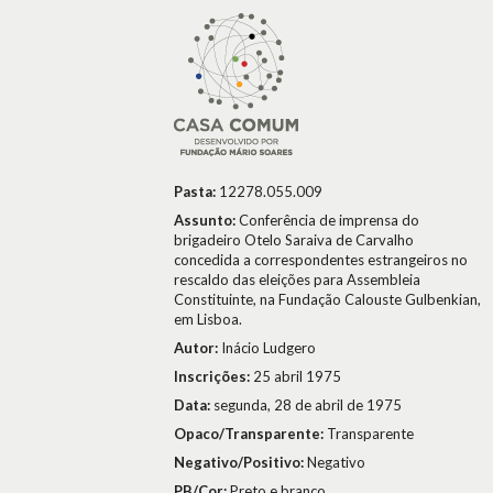
Pasta:
12278.055.009
Assunto:
Conferência de imprensa do
brigadeiro Otelo Saraiva de Carvalho
concedida a correspondentes estrangeiros no
rescaldo das eleições para Assembleia
Constituinte, na Fundação Calouste Gulbenkian,
em Lisboa.
Autor:
Inácio Ludgero
Inscrições:
25 abril 1975
Data:
segunda, 28 de abril de 1975
Opaco/Transparente:
Transparente
Negativo/Positivo:
Negativo
PB/Cor:
Preto e branco