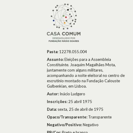
Pasta:
12278.055.004
Assunto:
Eleições para a Assembleia
Constituinte. Joaquim Magalhães Mota,
juntamente com alguns militares,
acompanhando a noite eleitoral no centro de
escrutínio montado na Fundação Calouste
Gulbenkian, em Lisboa.
Autor:
Inácio Ludgero
Inscrições:
25 abril 1975
Data:
sexta, 25 de abril de 1975
Opaco/Transparente:
Transparente
Negativo/Positivo:
Negativo
PB/Cor:
Preto e branco