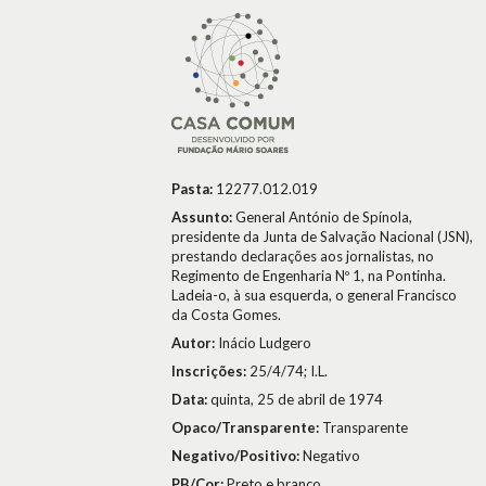
Pasta:
12277.012.019
Assunto:
General António de Spínola,
presidente da Junta de Salvação Nacional (JSN),
prestando declarações aos jornalistas, no
Regimento de Engenharia Nº 1, na Pontinha.
Ladeia-o, à sua esquerda, o general Francisco
da Costa Gomes.
Autor:
Inácio Ludgero
Inscrições:
25/4/74; I.L.
Data:
quinta, 25 de abril de 1974
Opaco/Transparente:
Transparente
Negativo/Positivo:
Negativo
PB/Cor:
Preto e branco