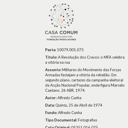
Pasta:
10079.001.075
Título:
A Revolução dos Cravos: o MFA celebra
a vitória na rua
Assunto:
Militares do Movimento das Forças
Armadas festejam a vitória da rebelião. Em
segundo plano, cartazes da campanha eleitoral
da Acção Nacional Popular, onde figura Marcelo
Caetano. 26 ABR. 1974.
Autor:
Alfredo Cunha
Data:
Quinta, 25 de Abril de 1974
Fundo:
Alfredo Cunha
Tipo Documental:
Fotografias
Cota Original:
05351.016.075