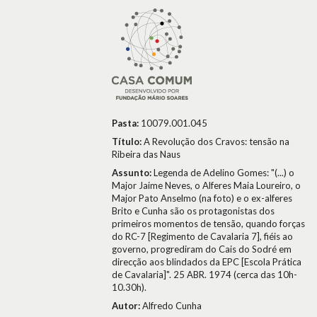
Pasta:
10079.001.045
Título:
A Revolução dos Cravos: tensão na
Ribeira das Naus
Assunto:
Legenda de Adelino Gomes: "(...) o
Major Jaime Neves, o Alferes Maia Loureiro, o
Major Pato Anselmo (na foto) e o ex-alferes
Brito e Cunha são os protagonistas dos
primeiros momentos de tensão, quando forças
do RC-7 [Regimento de Cavalaria 7], fiéis ao
governo, progrediram do Cais do Sodré em
direcção aos blindados da EPC [Escola Prática
de Cavalaria]". 25 ABR. 1974 (cerca das 10h-
10.30h).
Autor:
Alfredo Cunha