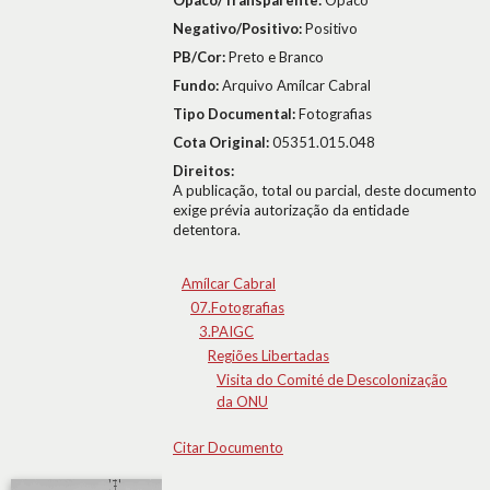
Opaco/Transparente:
Opaco
Negativo/Positivo:
Positivo
PB/Cor:
Preto e Branco
Fundo:
Arquivo Amílcar Cabral
Tipo Documental:
Fotografias
Cota Original:
05351.015.048
Direitos:
A publicação, total ou parcial, deste documento
exige prévia autorização da entidade
detentora.
Amílcar Cabral
07.Fotografias
3.PAIGC
Regiões Libertadas
Visita do Comité de Descolonização
da ONU
Citar Documento