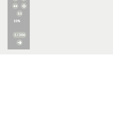
10
%
1
/ 306