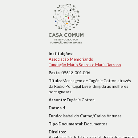
Instituições:
Associação Memoriando
Fundação Mário Soares e Maria Barroso
Pasta:
09618.001.006
Título:
Mensagem de Eugénie Cotton através
da Rádio Portugal Livre, dirigida às mulheres
portuguesas.
Assunto:
Eugénie Cotton
Data:
s.d.
Fundo:
Isabel do Carmo/Carlos Antunes
Tipo Documental:
Documentos
Direitos:
A publicação, total ou parcial, deste documento