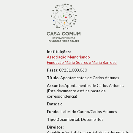
Instituições:
Associação Memoriando
Fundação Mário Soares e Maria Barroso
Pasta:
09251.003.060
Título:
Apontamentos de Carlos Antunes
Assunto:
Apontamentos de Carlos Antunes.
(Este documento está na pasta da
correspondência)
Data:
s.d.
Fundo:
Isabel do Carmo/Carlos Antunes
Tipo Documental:
Documentos
Direitos:
A publicação, total ou parcial, deste documento