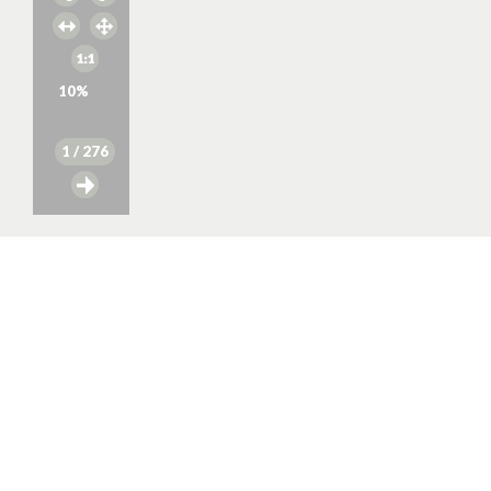
10
%
1
/ 276