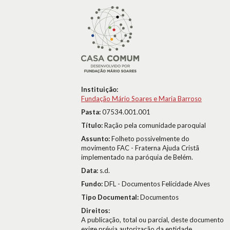
Instituição:
Fundação Mário Soares e Maria Barroso
Pasta:
07534.001.001
Título:
Ração pela comunidade paroquial
Assunto:
Folheto possivelmente do
movimento FAC - Fraterna Ajuda Cristã
implementado na paróquia de Belém.
Data:
s.d.
Fundo:
DFL - Documentos Felicidade Alves
Tipo Documental:
Documentos
Direitos:
A publicação, total ou parcial, deste documento
exige prévia autorização da entidade