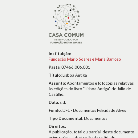
Instituição:
Fundação Mário Soares e Maria Barroso
Pasta:
07466.006.001
Título:
Lisboa Antiga
Assunto:
Apontamentos e fotocópias relativas
às edições do livro "Lisboa Antiga" de Júlio de
Castilho.
Data:
s.d.
Fundo:
DFL - Documentos Felicidade Alves
Tipo Documental:
Documentos
Direitos:
A publicação, total ou parcial, deste documento
exige prévia autorização da entidade