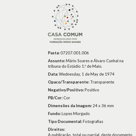
Pasta:
07207.001.006
Assunto:
Mário Soares e Álvaro Cunhal na
tribuna do Estádio 1.º de Maio.
Data:
Wednesday, 1 de May de 1974
Opaco/Transparente:
Transparente
Negativo/Positivo:
Positivo
PB/Cor:
Cor
Dimensões da Imagem:
24 x 36 mm
Fundo:
Lopes Morgado
Tipo Documental:
Fotografias
Direitos:
A publicação, total ou parcial, deste documento