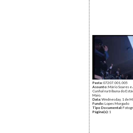
Pasta:
07207.001.005
Assunto:
Mário Soares e 
Cunhal na tribuna do Estád
Maio.
Data:
Wednesday, 1 de M
Fundo:
Lopes Morgado
Tipo Documental:
Fotogr
Página(s):
1