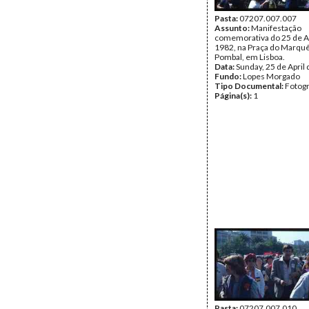
Pasta:
07207.007.007
Assunto:
Manifestação
comemorativa do 25 de Ab
1982, na Praça do Marqu
Pombal, em Lisboa.
Data:
Sunday, 25 de April
Fundo:
Lopes Morgado
Tipo Documental:
Fotogr
Página(s):
1
Pasta:
07207.007.010