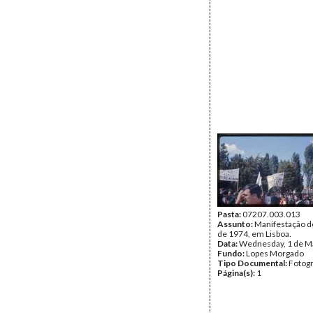
Pasta:
07207.003.013
Assunto:
Manifestação d
de 1974, em Lisboa.
Data:
Wednesday, 1 de M
Fundo:
Lopes Morgado
Tipo Documental:
Fotogr
Página(s):
1