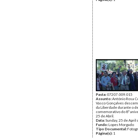
Pasta:
07207.009.015
Assunto:
António Rosa C
Vasco Gonçalves descem
da Liberdade durante o de
comemorativo do 8º anive
25 de Abril.
Data:
Sunday, 25 de April
Fundo:
Lopes Morgado
Tipo Documental:
Fotogr
Página(s):
1