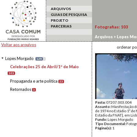
ARQUIVOS
GUIAS DE PESQUISA
PROJETO
PARCERIAS
Fotografias:
103
Arquivos
>
Lopes Mo
Voltar aos arquivos
ordenar po
Lopes Morgado
129
I
Celebrações 25 de Abril/1º de Maio
103
Propaganda e arte política
23
Retornados
3
Pasta:
07207.003.004
Assunto:
Manifestação d
de 1974 no Estádio 1º de 
Estádio da FNAT], em Lisb
Fundo:
Lopes Morgado
Tipo Documental:
Fotogr
Página(s):
1