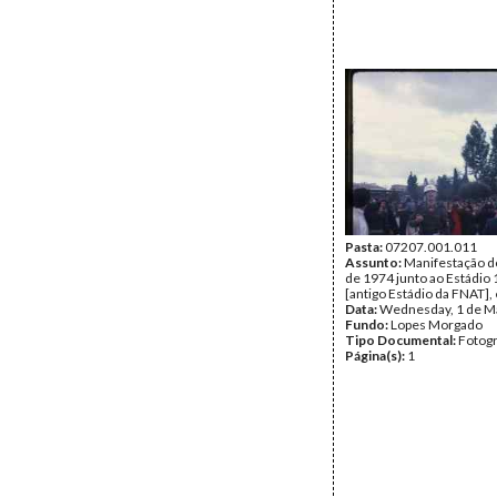
Pasta:
07207.001.011
Assunto:
Manifestação d
de 1974 junto ao Estádio 
[antigo Estádio da FNAT],
Data:
Wednesday, 1 de M
Fundo:
Lopes Morgado
Tipo Documental:
Fotogr
Página(s):
1