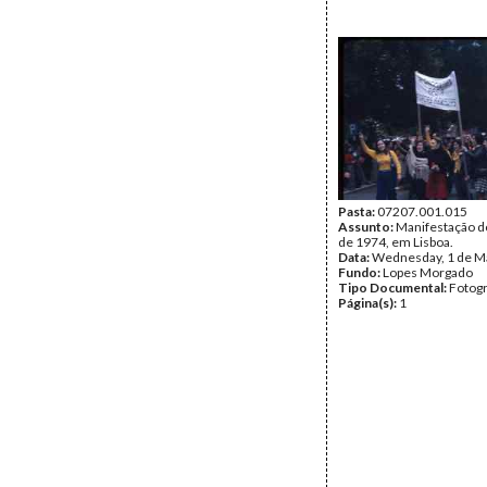
Pasta:
07207.001.015
Assunto:
Manifestação d
de 1974, em Lisboa.
Data:
Wednesday, 1 de M
Fundo:
Lopes Morgado
Tipo Documental:
Fotogr
Página(s):
1