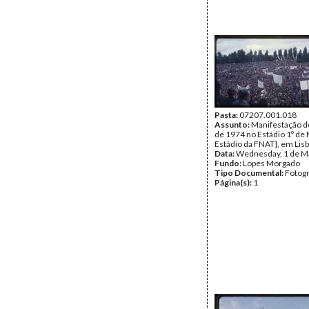
Pasta:
07207.001.018
Assunto:
Manifestação d
de 1974 no Estádio 1º de 
Estádio da FNAT], em Lisb
Data:
Wednesday, 1 de M
Fundo:
Lopes Morgado
Tipo Documental:
Fotogr
Página(s):
1