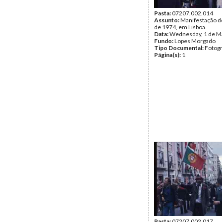
Pasta:
07207.002.014
Assunto:
Manifestação d
de 1974, em Lisboa.
Data:
Wednesday, 1 de M
Fundo:
Lopes Morgado
Tipo Documental:
Fotogr
Página(s):
1
Pasta:
07207.002.017