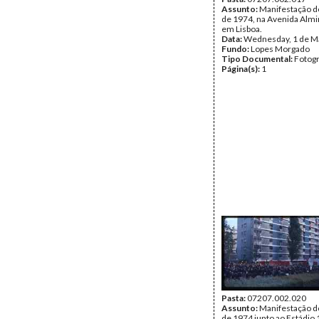
Assunto:
Manifestação d
de 1974, na Avenida Almi
em Lisboa.
Data:
Wednesday, 1 de M
Fundo:
Lopes Morgado
Tipo Documental:
Fotogr
Página(s):
1
Pasta:
07207.002.020
Assunto:
Manifestação d
de 1974 junto ao Estádio 