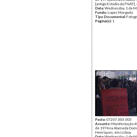
[antigo Estádio da FNAT],
Data:
Wednesday, 1 de M
Fundo:
Lopes Morgado
Tipo Documental:
Fotogr
Página(s):
1
Pasta:
07207.003.003
Assunto:
Manifestação d
de 1974 na Alameda Dom
Henriques, em Lisboa.
Data:
Wednesday, 1 de M