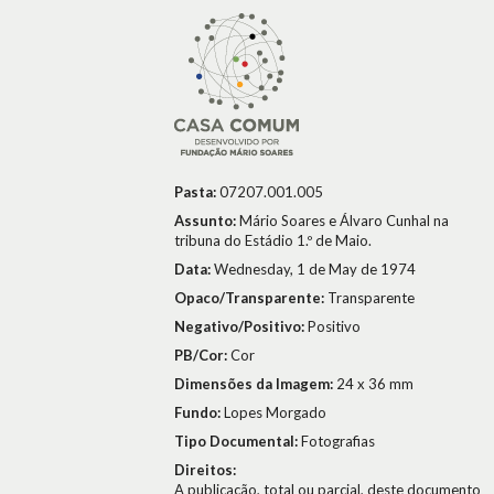
Pasta:
07207.001.005
Assunto:
Mário Soares e Álvaro Cunhal na
tribuna do Estádio 1.º de Maio.
Data:
Wednesday, 1 de May de 1974
Opaco/Transparente:
Transparente
Negativo/Positivo:
Positivo
PB/Cor:
Cor
Dimensões da Imagem:
24 x 36 mm
Fundo:
Lopes Morgado
Tipo Documental:
Fotografias
Direitos:
A publicação, total ou parcial, deste documento