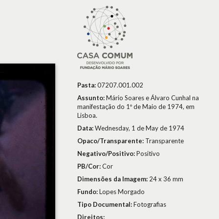
Pasta:
07207.001.002
Assunto:
Mário Soares e Álvaro Cunhal na
manifestação do 1º de Maio de 1974, em
Lisboa.
Data:
Wednesday, 1 de May de 1974
Opaco/Transparente:
Transparente
Negativo/Positivo:
Positivo
PB/Cor:
Cor
Dimensões da Imagem:
24 x 36 mm
Fundo:
Lopes Morgado
Tipo Documental:
Fotografias
Direitos: