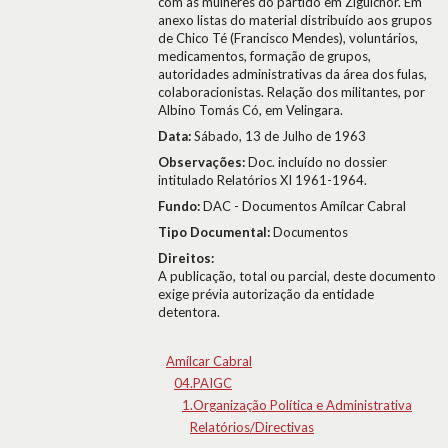
com as mulheres do partido em Ziguichor. Em
anexo listas do material distribuído aos grupos
de Chico Té (Francisco Mendes), voluntários,
medicamentos, formação de grupos,
autoridades administrativas da área dos fulas,
colaboracionistas. Relação dos militantes, por
Albino Tomás Có, em Velingara.
Data:
Sábado, 13 de Julho de 1963
Observações:
Doc. incluído no dossier
intitulado Relatórios XI 1961-1964.
Fundo:
DAC - Documentos Amílcar Cabral
Tipo Documental:
Documentos
Direitos:
A publicação, total ou parcial, deste documento
exige prévia autorização da entidade
detentora.
Amílcar Cabral
04.PAIGC
1.Organização Política e Administrativa
Relatórios/Directivas