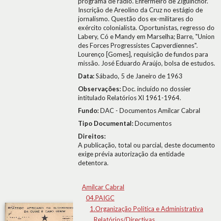
programa de rádio. Enfermeiro de Ziguinchor.
Inscrição de Areolino da Cruz no estágio de
jornalismo. Questão dos ex-militares do
exército colonialista. Oportunistas, regresso do
Labery, Có e Mandy em Marselha; Barre, "Union
des Forces Progressistes Capverdiennes".
Lourenço [Gomes], requisição de fundos para
missão. José Eduardo Araújo, bolsa de estudos.
Data:
Sábado, 5 de Janeiro de 1963
Observações:
Doc. incluído no dossier
intitulado Relatórios XI 1961-1964.
Fundo:
DAC - Documentos Amílcar Cabral
Tipo Documental:
Documentos
Direitos:
A publicação, total ou parcial, deste documento
exige prévia autorização da entidade
detentora.
Amílcar Cabral
04.PAIGC
1.Organização Política e Administrativa
Relatórios/Directivas