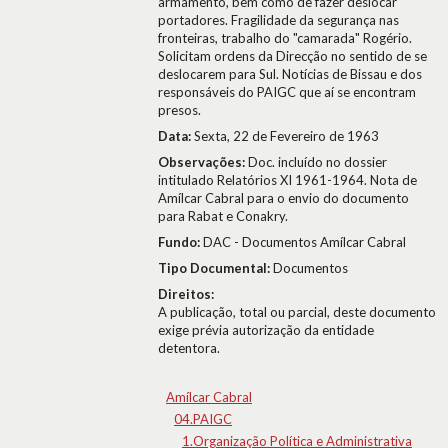
armamento, bem como de fazer deslocar
portadores. Fragilidade da segurança nas
fronteiras, trabalho do "camarada" Rogério.
Solicitam ordens da Direcção no sentido de se
deslocarem para Sul. Notícias de Bissau e dos
responsáveis do PAIGC que aí se encontram
presos.
Data:
Sexta, 22 de Fevereiro de 1963
Observações:
Doc. incluído no dossier
intitulado Relatórios XI 1961-1964. Nota de
Amílcar Cabral para o envio do documento
para Rabat e Conakry.
Fundo:
DAC - Documentos Amílcar Cabral
Tipo Documental:
Documentos
Direitos:
A publicação, total ou parcial, deste documento
exige prévia autorização da entidade
detentora.
Amílcar Cabral
04.PAIGC
1.Organização Política e Administrativa