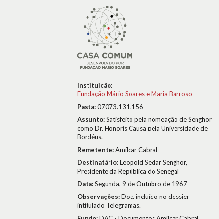
Instituição:
Fundação Mário Soares e Maria Barroso
Pasta:
07073.131.156
Assunto:
Satisfeito pela nomeação de Senghor
como Dr. Honoris Causa pela Universidade de
Bordéus.
Remetente:
Amílcar Cabral
Destinatário:
Leopold Sedar Senghor,
Presidente da República do Senegal
Data:
Segunda, 9 de Outubro de 1967
Observações:
Doc. incluído no dossier
intitulado Telegramas.
Fundo:
DAC - Documentos Amílcar Cabral