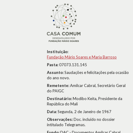
Instituição:
Fundação Mário Soares e Maria Barroso
Pasta:
07073.131.145
Assunto:
Saudações e felicitações pela ocasião
do ano novo.
Remetente:
Amílcar Cabral, Secretário Geral
do PAIGC
Destinatário:
Modibo Keita, Presidente da
República do Mali
Data:
Segunda, 2 de Janeiro de 1967
Observações:
Doc. incluído no dossier
intitulado Telegramas.
Fundo:
DAC - Documentos Amílcar Cabral