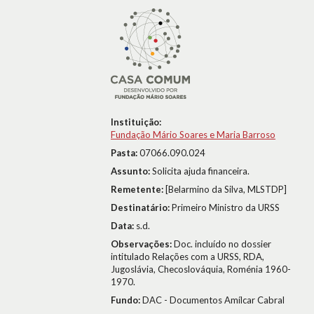
Instituição:
Fundação Mário Soares e Maria Barroso
Pasta:
07066.090.024
Assunto:
Solicita ajuda financeira.
Remetente:
[Belarmino da Silva, MLSTDP]
Destinatário:
Primeiro Ministro da URSS
Data:
s.d.
Observações:
Doc. incluído no dossier
intitulado Relações com a URSS, RDA,
Jugoslávia, Checoslováquia, Roménia 1960-
1970.
Fundo:
DAC - Documentos Amílcar Cabral