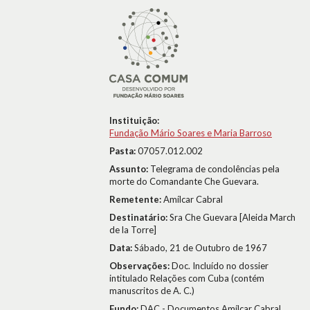
Instituição:
Fundação Mário Soares e Maria Barroso
Pasta:
07057.012.002
Assunto:
Telegrama de condolências pela
morte do Comandante Che Guevara.
Remetente:
Amílcar Cabral
Destinatário:
Sra Che Guevara [Aleida March
de la Torre]
Data:
Sábado, 21 de Outubro de 1967
Observações:
Doc. Incluído no dossier
intitulado Relações com Cuba (contém
manuscritos de A. C.)
Fundo:
DAC - Documentos Amílcar Cabral