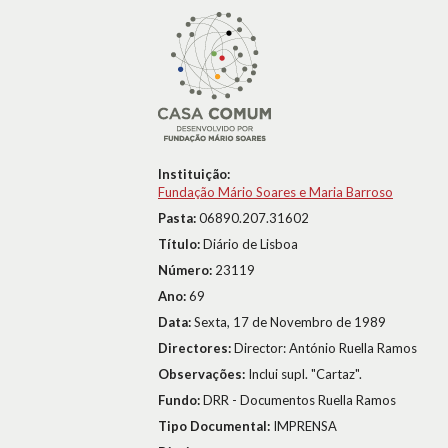
Instituição:
Fundação Mário Soares e Maria Barroso
Pasta:
06890.207.31602
Título:
Diário de Lisboa
Número:
23119
Ano:
69
Data:
Sexta, 17 de Novembro de 1989
Directores:
Director: António Ruella Ramos
Observações:
Inclui supl. "Cartaz".
Fundo:
DRR - Documentos Ruella Ramos
Tipo Documental:
IMPRENSA