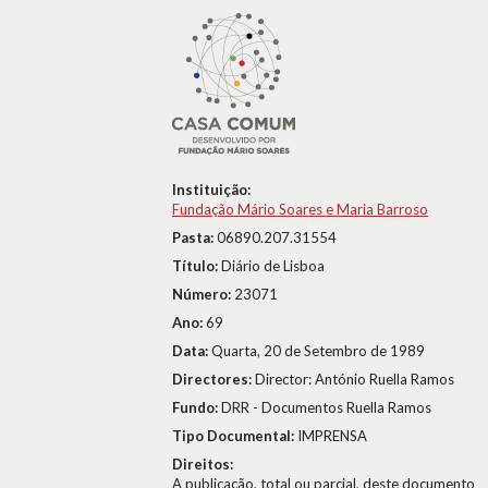
Instituição:
Fundação Mário Soares e Maria Barroso
Pasta:
06890.207.31554
Título:
Diário de Lisboa
Número:
23071
Ano:
69
Data:
Quarta, 20 de Setembro de 1989
Directores:
Director: António Ruella Ramos
Fundo:
DRR - Documentos Ruella Ramos
Tipo Documental:
IMPRENSA
Direitos:
A publicação, total ou parcial, deste documento