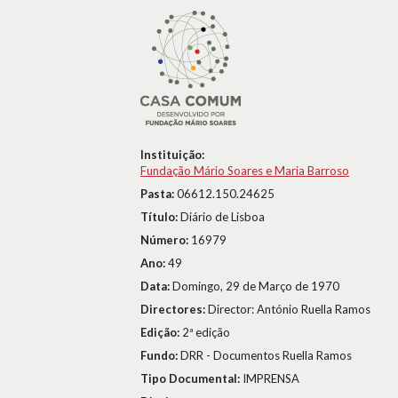
Instituição:
Fundação Mário Soares e Maria Barroso
Pasta:
06612.150.24625
Título:
Diário de Lisboa
Número:
16979
Ano:
49
Data:
Domingo, 29 de Março de 1970
Directores:
Director: António Ruella Ramos
Edição:
2ª edição
Fundo:
DRR - Documentos Ruella Ramos
Tipo Documental:
IMPRENSA