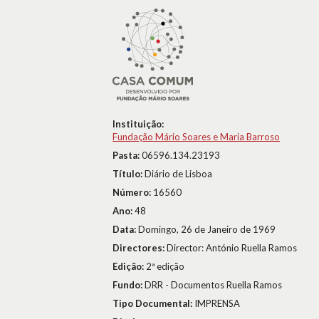
Instituição:
Fundação Mário Soares e Maria Barroso
Pasta:
06596.134.23193
Título:
Diário de Lisboa
Número:
16560
Ano:
48
Data:
Domingo, 26 de Janeiro de 1969
Directores:
Director: António Ruella Ramos
Edição:
2ª edição
Fundo:
DRR - Documentos Ruella Ramos
Tipo Documental:
IMPRENSA