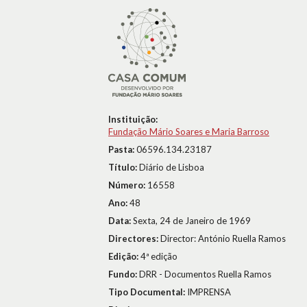
Instituição:
Fundação Mário Soares e Maria Barroso
Pasta:
06596.134.23187
Título:
Diário de Lisboa
Número:
16558
Ano:
48
Data:
Sexta, 24 de Janeiro de 1969
Directores:
Director: António Ruella Ramos
Edição:
4ª edição
Fundo:
DRR - Documentos Ruella Ramos
Tipo Documental:
IMPRENSA