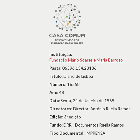
Instituição:
Fundação Mário Soares e Maria Barroso
Pasta:
06596.134.23186
Título:
Diário de Lisboa
Número:
16558
Ano:
48
Data:
Sexta, 24 de Janeiro de 1969
Directores:
Director: António Ruella Ramos
Edição:
3ª edição
Fundo:
DRR - Documentos Ruella Ramos
Tipo Documental:
IMPRENSA