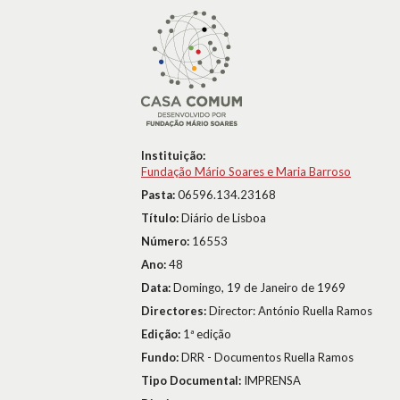
Instituição:
Fundação Mário Soares e Maria Barroso
Pasta:
06596.134.23168
Título:
Diário de Lisboa
Número:
16553
Ano:
48
Data:
Domingo, 19 de Janeiro de 1969
Directores:
Director: António Ruella Ramos
Edição:
1ª edição
Fundo:
DRR - Documentos Ruella Ramos
Tipo Documental:
IMPRENSA