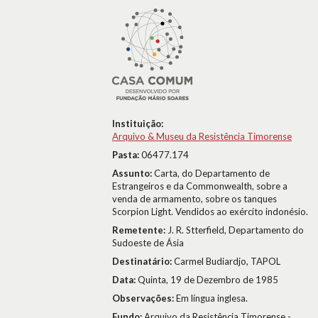
Instituição:
Arquivo & Museu da Resistência Timorense
Pasta:
06477.174
Assunto:
Carta, do Departamento de
Estrangeiros e da Commonwealth, sobre a
venda de armamento, sobre os tanques
Scorpion Light. Vendidos ao exército indonésio.
Remetente:
J. R. Stterfield, Departamento do
Sudoeste de Ásia
Destinatário:
Carmel Budiardjo, TAPOL
Data:
Quinta, 19 de Dezembro de 1985
Observações:
Em língua inglesa.
Fundo:
Arquivo da Resistência Timorense -