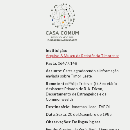
Instituição:
Arquivo & Museu da Resistência Timorense
Pasta:
06477.148
Assunto:
Carta agradecendo a informação
enviada sobre Timor-Leste.
Remetente:
Philip Trelever (?), Secretário
Assistente Privado de R. K. Dixon,
Departamento de Estrangeiros e da
Commonwealth
Destinatário:
Jonathan Head, TAPOL
Data:
Sexta, 20 de Dezembro de 1985
Observações:
Em língua inglesa.
Fundo:
Arquivo da Resistência Timorense -