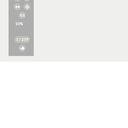
10
%
1
/ 219