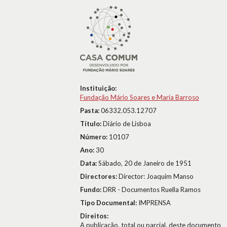
Instituição:
Fundação Mário Soares e Maria Barroso
Pasta:
06332.053.12707
Título:
Diário de Lisboa
Número:
10107
Ano:
30
Data:
Sábado, 20 de Janeiro de 1951
Directores:
Director: Joaquim Manso
Fundo:
DRR - Documentos Ruella Ramos
Tipo Documental:
IMPRENSA
Direitos:
A publicação, total ou parcial, deste documento