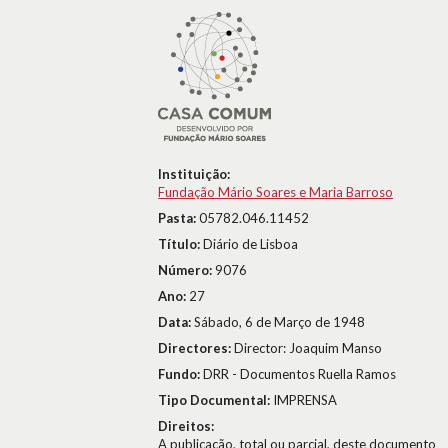
Instituição:
Fundação Mário Soares e Maria Barroso
Pasta:
05782.046.11452
Título:
Diário de Lisboa
Número:
9076
Ano:
27
Data:
Sábado, 6 de Março de 1948
Directores:
Director: Joaquim Manso
Fundo:
DRR - Documentos Ruella Ramos
Tipo Documental:
IMPRENSA
Direitos:
A publicação, total ou parcial, deste documento