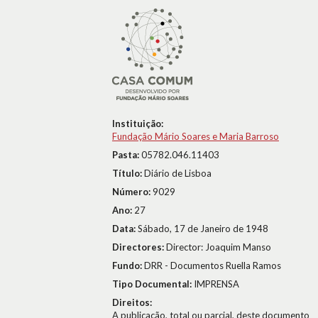
Instituição:
Fundação Mário Soares e Maria Barroso
Pasta:
05782.046.11403
Título:
Diário de Lisboa
Número:
9029
Ano:
27
Data:
Sábado, 17 de Janeiro de 1948
Directores:
Director: Joaquim Manso
Fundo:
DRR - Documentos Ruella Ramos
Tipo Documental:
IMPRENSA
Direitos:
A publicação, total ou parcial, deste documento