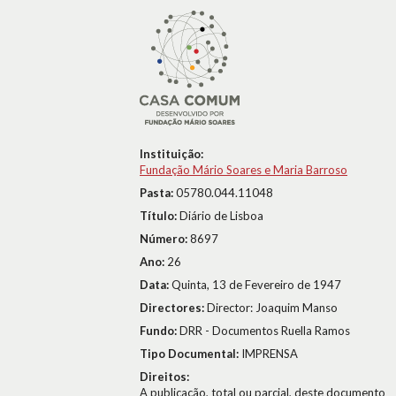
Instituição:
Fundação Mário Soares e Maria Barroso
Pasta:
05780.044.11048
Título:
Diário de Lisboa
Número:
8697
Ano:
26
Data:
Quinta, 13 de Fevereiro de 1947
Directores:
Director: Joaquim Manso
Fundo:
DRR - Documentos Ruella Ramos
Tipo Documental:
IMPRENSA
Direitos:
A publicação, total ou parcial, deste documento