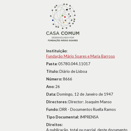
Instituição:
Fundação Mário Soares e Maria Barroso
Pasta:
05780.044.11017
Título:
Diário de Lisboa
Número:
8666
Ano:
26
Data:
Domingo, 12 de Janeiro de 1947
Directores:
Director: Joaquim Manso
Fundo:
DRR - Documentos Ruella Ramos
Tipo Documental:
IMPRENSA
Direitos:
A publicação, total ou parcial, deste documento